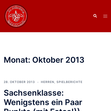
Zum
Inhalt
Suche
springen
Men
ums
Monat:
Oktober 2013
28. OKTOBER 2013
HERREN
,
SPIELBERICHTE
Sachsenklasse:
Wenigstens ein Paar