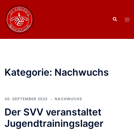
Zum
Inhalt
Suche
springen
Men
ums
Kategorie:
Nachwuchs
30. SEPTEMBER 2022
NACHWUCHS
Der SVV veranstaltet
Jugendtrainingslager