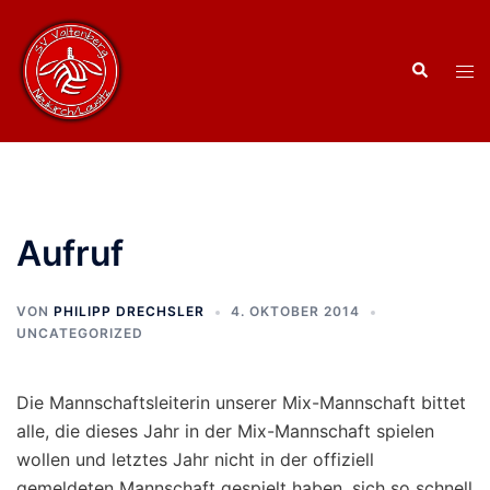
Zum
Inhalt
Suche
springen
Men
ums
Aufruf
VON
PHILIPP DRECHSLER
4. OKTOBER 2014
UNCATEGORIZED
Die Mannschaftsleiterin unserer Mix-Mannschaft bittet
alle, die dieses Jahr in der Mix-Mannschaft spielen
wollen und letztes Jahr nicht in der offiziell
gemeldeten Mannschaft gespielt haben, sich so schnell