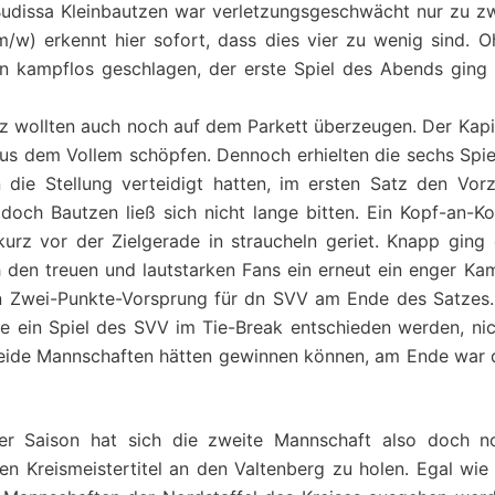
dissa Kleinbautzen war verletzungsgeschwächt nur zu zw
m/w) erkennt hier sofort, dass dies vier zu wenig sind. O
en kampflos geschlagen, der erste Spiel des Abends ging 
tz wollten auch noch auf dem Parkett überzeugen. Der Kapi
us dem Vollem schöpfen. Dennoch erhielten die sechs Spiel
die Stellung verteidigt hatten, im ersten Satz den Vorz
doch Bautzen ließ sich nicht lange bitten. Ein Kopf-an-Ko
urz vor der Zielgerade in straucheln geriet. Knapp ging 
h den treuen und lautstarken Fans ein erneut ein enger Ka
en Zwei-Punkte-Vorsprung für dn SVV am Ende des Satzes.
e ein Spiel des SVV im Tie-Break entschieden werden, nic
 Beide Mannschaften hätten gewinnen können, am Ende war 
er Saison hat sich die zweite Mannschaft also doch n
 Kreismeistertitel an den Valtenberg zu holen. Egal wie 