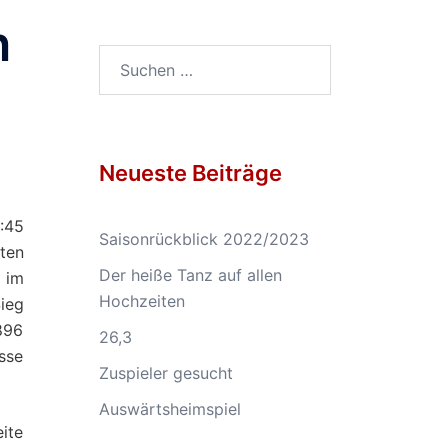
n
Suchen
nach:
Neueste Beiträge
:45
Saisonrückblick 2022/2023
ten
Der heiße Tanz auf allen
e im
Hochzeiten
Sieg
896
26,3
asse
Zuspieler gesucht
Auswärtsheimspiel
ite