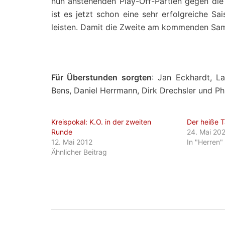
nun anstehenden Play-Off-Partien gegen die
ist es jetzt schon eine sehr erfolgreiche S
leisten. Damit die Zweite am kommenden Sams
Für Überstunden sorgten
: Jan Eckhardt, La
Bens, Daniel Herrmann, Dirk Drechsler und Phi
Kreispokal: K.O. in der zweiten
Der heiße T
Runde
24. Mai 20
12. Mai 2012
In "Herren"
Ähnlicher Beitrag
Beitragsnavigati