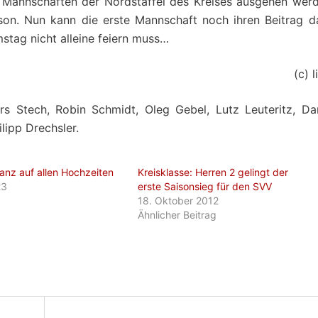
 Mannschaften der Nordstaffel des Kreises ausgehen werd
aison. Nun kann die erste Mannschaft noch ihren Beitrag d
tag nicht alleine feiern muss…
(c) l
rs Stech, Robin Schmidt, Oleg Gebel, Lutz Leuteritz, Dan
lipp Drechsler.
anz auf allen Hochzeiten
Kreisklasse: Herren 2 gelingt der
23
erste Saisonsieg für den SVV
18. Oktober 2012
Ähnlicher Beitrag
on